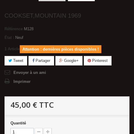
COOKSET,MOUNTAIN 1969
Référence
M128
État :
Neuf
1
Article
Attention : dernières pièces disponibles !
Tweet
Partager
Google+
Pinterest
Envoyer à un ami
Imprimer
45,00 €
TTC
Quantité