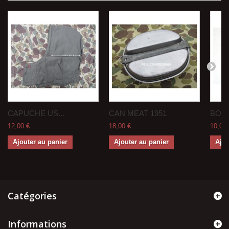
CAPUCHE US...
CAN MEAT 1951
BOITE
12,00 €
18,00 €
10,00 
Ajouter au panier
Ajouter au panier
Ajou
Catégories
Informations