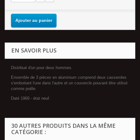
Ajouter au panier
EN SAVOIR PLUS
Distribué d'un pour deux hommes.
Ensemble de 3 pièces en aluminium comprend deux casseroles
s'emboitant l'une dans l'autre et un couvercle pouvant être utilisé
comme poêle.
Daté 1969 - état neuf.
30 AUTRES PRODUITS DANS LA MÊME
CATÉGORIE :