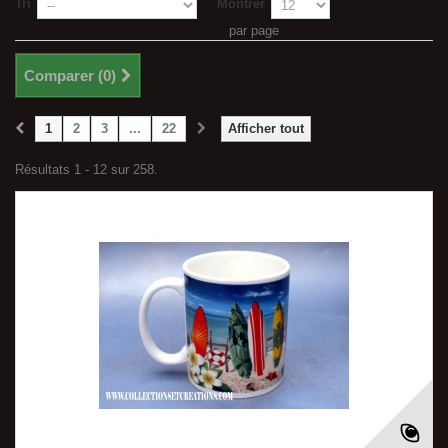
Tri
Montrer
par page
Comparer (
0
)
1
2
3
...
22
Afficher tout
Résultats 1 - 12 sur 258.