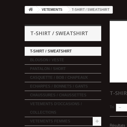
VETEMENTS
T-SHIRT / SWEATSHIRT
T-SHIRT / SWEATSHIRT
T-SHIRT / SWEATSHIRT
BLOUSON / VESTE
PANTALON / SHORT
CASQUETTE / BOB / CHAPEAUX
ECHARPES / BONNETS / GANTS
T-SHI
CHAUSSURES / CHAUSSETTES
VETEMENTS D'OCCASIONS /
Tri
--
COLLECTIONS
VETEMENTS FEMMES
Résultats 