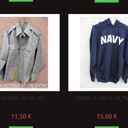
CHEMISE US AG-415
SWEAT A CAPUCHE "N
11,50 €
15,00 €