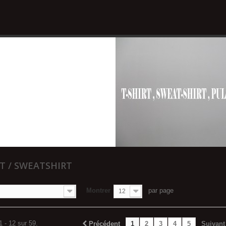
RT / SWEATSHIRT
Montrer
par page
12
1 - 12 sur 59.
Précédent
1
2
3
4
5
Suivant