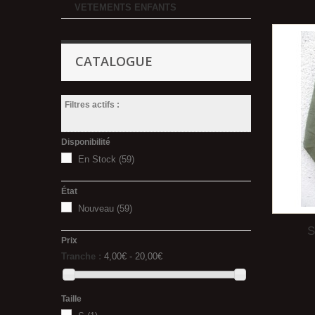
VETEMENTS ENFANTS
CATALOGUE
Filtres actifs :
Disponibilité
En Stock
(59)
État
Nouveau
(59)
S
Prix
Tranche :
4,00€ - 20,00€
Taille