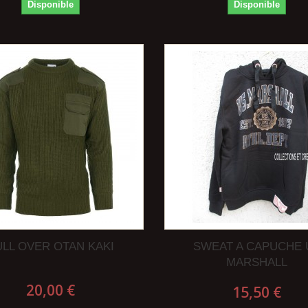
Disponible
Disponible
ULL OVER OTAN KAKI
SWEAT A CAPUCHE 
MARSHALL
20,00 €
15,50 €