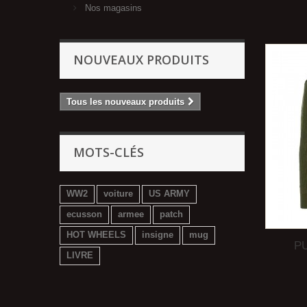
Nos magasins
NOUVEAUX PRODUITS
Tous les nouveaux produits
MOTS-CLÉS
WW2
voiture
US ARMY
ecusson
armee
patch
HOT WHEELS
insigne
mug
P
LIVRE