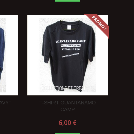
PROMO !
AVY"
T-SHIRT GUANTANAMO
CAMP
6,00 €