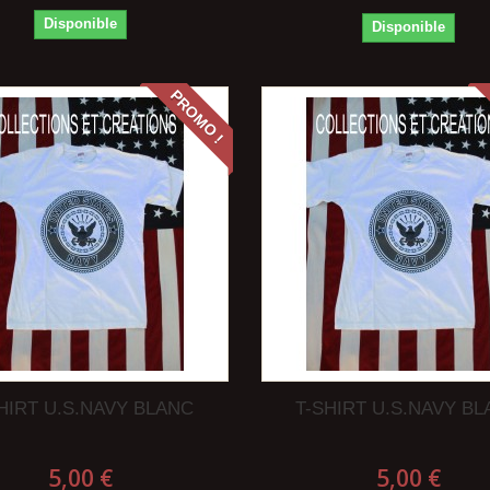
Disponible
Disponible
PROMO !
HIRT U.S.NAVY BLANC
T-SHIRT U.S.NAVY B
5,00 €
5,00 €