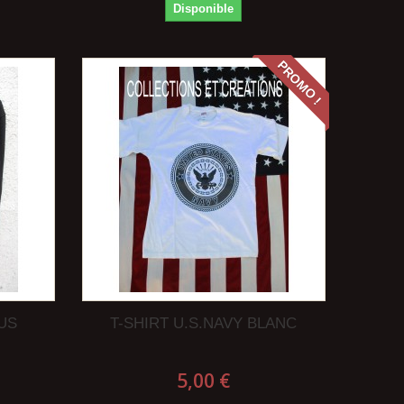
Disponible
PROMO !
US
T-SHIRT U.S.NAVY BLANC
5,00 €