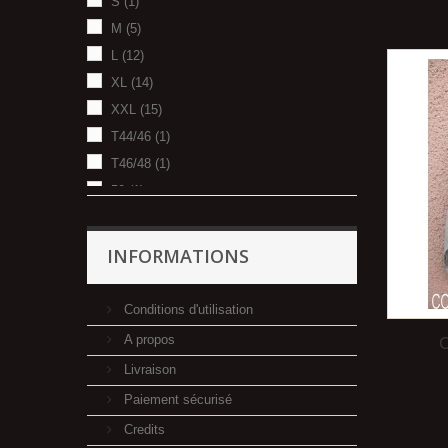
S
(1)
M
(5)
L
(12)
XL
(14)
XXL
(15)
T44/46
(1)
T46/48
(1)
50
(1)
INFORMATIONS
Conditions d'utilisation
A propos
Livraison
Paiement sécurisé
Credits