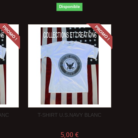
Disponible
PROMO !
PROMO !
LANC
T-SHIRT U.S.NAVY BLANC
5,00 €