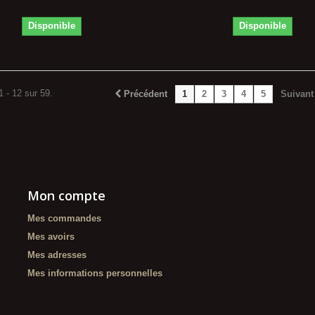
Disponible
Disponible
1 - 12 sur 59.
Précédent
1
2
3
4
5
Suivant
Mon compte
Mes commandes
Mes avoirs
Mes adresses
Mes informations personnelles