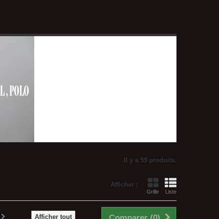
Il y a 59 produits.
Afficher :
Grille
Liste
Afficher tout
Comparer (
0
)