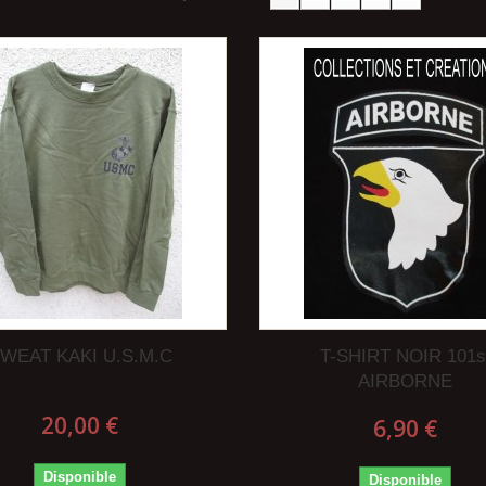
WEAT KAKI U.S.M.C
T-SHIRT NOIR 101s
AIRBORNE
20,00 €
6,90 €
Disponible
Disponible