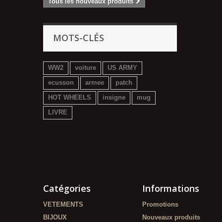
Tous les nouveaux produits
MOTS-CLÉS
WW2
voiture
US ARMY
ecusson
armee
patch
HOT WHEELS
insigne
mug
LIVRE
Catégories
Informations
VETEMENTS
Promotions
BIJOUX
Nouveaux produits