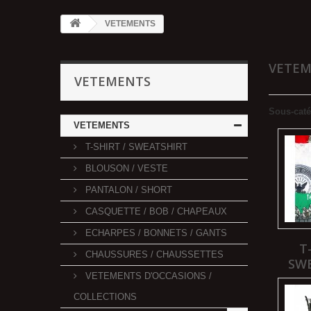
VETEMENTS
VETE
VETEMENTS
Sous-caté
VETEMENTS
T-SHIRT / SWEATSHIRT
BLOUSON / VESTE
PANTALON / SHORT
CASQUETTE / BOB / CHAPEAUX
ECHARPES / BONNETS / GANTS
T
CHAUSSURES / CHAUSSETTES
SW
VETEMENTS D'OCCASIONS /
COLLECTIONS