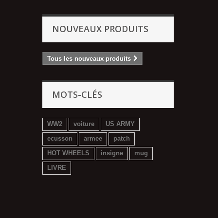
NOUVEAUX PRODUITS
Tous les nouveaux produits
MOTS-CLÉS
WW2
voiture
US ARMY
ecusson
armee
patch
HOT WHEELS
insigne
mug
LIVRE