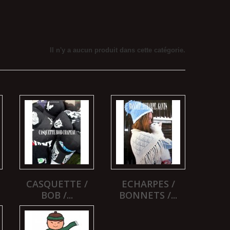
Il n'y a aucun produit dans cette catégorie.
CASQUETTE /
ECHARPES /
BOB /...
BONNETS /...