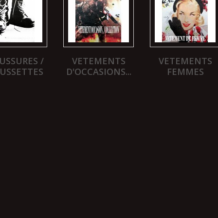
USSURES /
VETEMENTS
VETEMENTS
USSETTES
D'OCCASIONS...
FEMMES