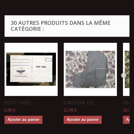
30 AUTRES PRODUITS DANS LA MÊME
CATÉGORIE :
POST CARD...
CAPUCHE US...
CAN 
5,00 €
12,00 €
18,00 
Ajouter au panier
Ajouter au panier
Ajou