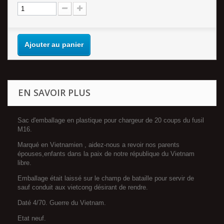
Ajouter au panier
EN SAVOIR PLUS
Sac d'emballage en plastique pour chargeur de 20 coups du fusil
M16.
Marqué en Vietnamien , aidez-nous a revoir nos parents
épouses,enfants dans la paix de notre république du Vietnam
libre.
Emballage était laissé sur le champ de bataille pour servir de
sauf conduit aux vietcong désirant de rendre.
Daté 4/70. Guerre du Vietnam.
Etat neuf.