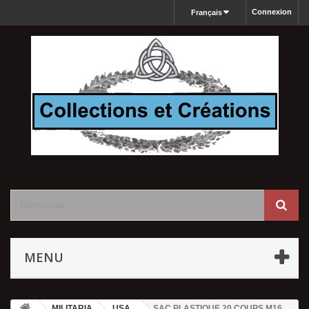
Connexion
Français
MENU
MILITARIA
USA
SAC PLASTIQUE 20 COUPS M16