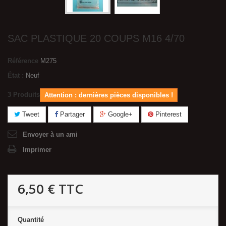
SAC PLASTIQUE 20 COUPS M16 4/70
Référence
M275
État :
Neuf
3
Produits
Attention : dernières pièces disponibles !
Tweet
Partager
Google+
Pinterest
Envoyer à un ami
Imprimer
6,50 €
TTC
Quantité