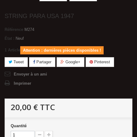
STRING PARA USA 1947
Référence
M274
État :
Neuf
1
Article
Attention : dernières pièces disponibles !
Tweet
Partager
Google+
Pinterest
Envoyer à un ami
Imprimer
20,00 €
TTC
Quantité