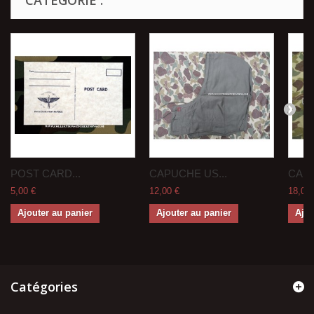
CATÉGORIE :
POST CARD...
CAPUCHE US...
CAN 
5,00 €
12,00 €
18,00 
Ajouter au panier
Ajouter au panier
Ajou
Catégories