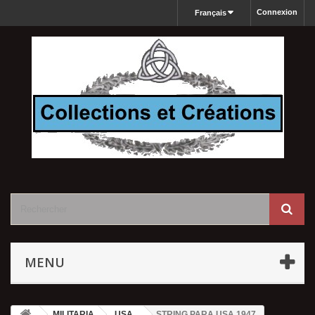
Connexion
Français
MENU
MILITARIA
USA
STRING PARA USA 1947