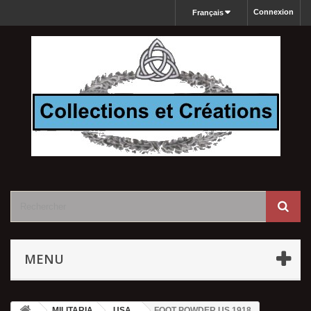
Connexion
Français
MENU
MILITARIA
USA
FOOT POWDER US 1918