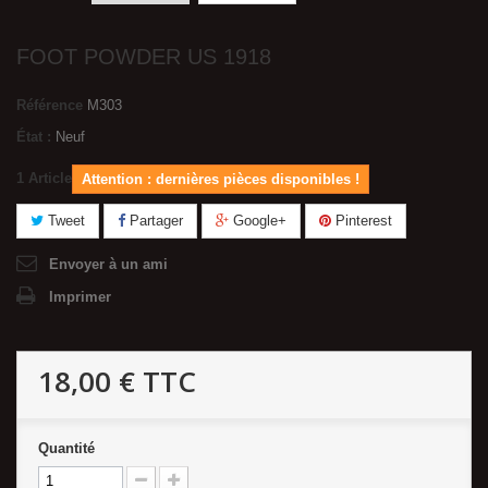
FOOT POWDER US 1918
Référence
M303
État :
Neuf
1
Article
Attention : dernières pièces disponibles !
Tweet
Partager
Google+
Pinterest
Envoyer à un ami
Imprimer
18,00 €
TTC
Quantité