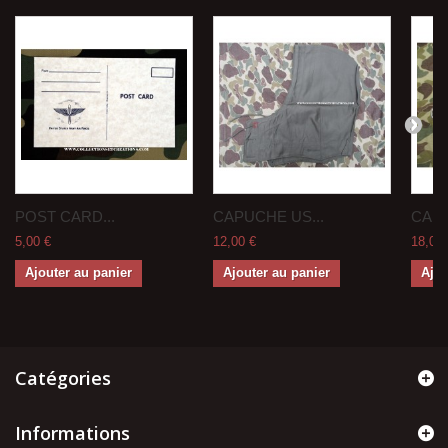
POST CARD...
CAPUCHE US...
CAN 
5,00 €
12,00 €
18,00 
Ajouter au panier
Ajouter au panier
Ajou
Catégories
Informations