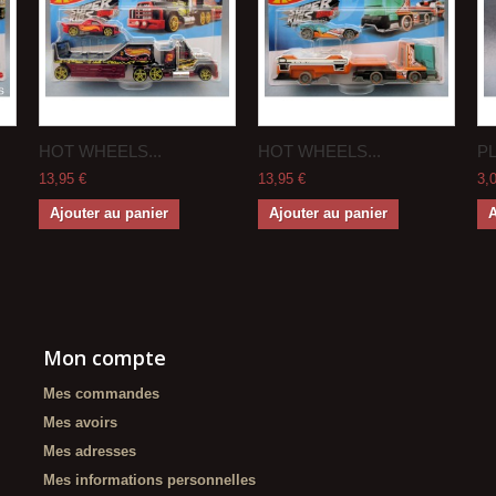
HOT WHEELS...
HOT WHEELS...
PL
13,95 €
13,95 €
3,
Ajouter au panier
Ajouter au panier
A
Mon compte
Mes commandes
Mes avoirs
Mes adresses
Mes informations personnelles