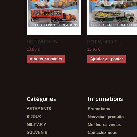
HOT WHEELS...
HOT WHEELS...
13,95 €
13,95 €
Ajouter au panier
Ajouter au panier
Catégories
Informations
VETEMENTS
Promotions
BIJOUX
Nouveaux produits
MILITARIA
Meilleures ventes
SOUVENIR
Contactez-nous