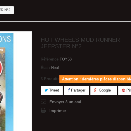
R N°2
HOT WHEELS MUD RUNNER
JEEPSTER N°2
Référence
TOY58
État :
Neuf
3
Produits
Attention : dernières pièces disponibl
Tweet
Partager
Google+
Pin
Envoyer à un ami
Imprimer